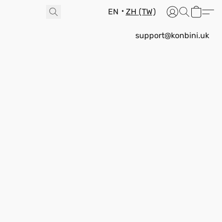
EN
ZH (TW)
support@konbini.uk