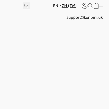
EN
ZH (TW)
support@konbini.uk